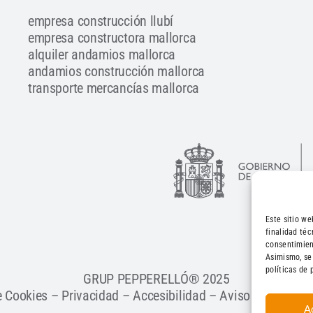
empresa construcción llubí
empresa constructora mallorca
alquiler andamios mallorca
andamios construcción mallorca
transporte mercancías mallorca
Este sitio we
finalidad té
consentimien
Asimismo, se
políticas d
GRUP PEPPERELLÓ® 2025
e Cookies
–
Privacidad
–
Accesibilidad
–
Aviso Legal
– Di
A