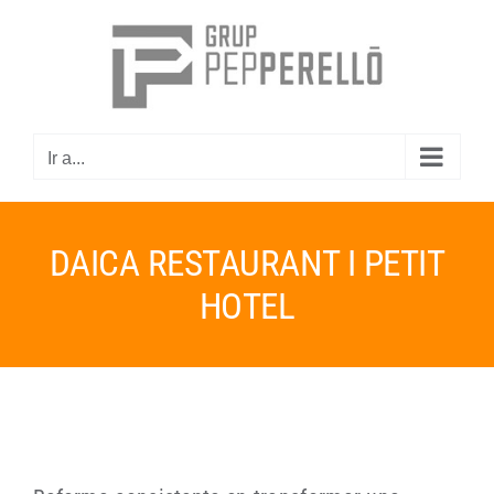
Saltar
al
Abrir 
contenido
Ir a...
DAICA RESTAURANT I PETIT
HOTEL